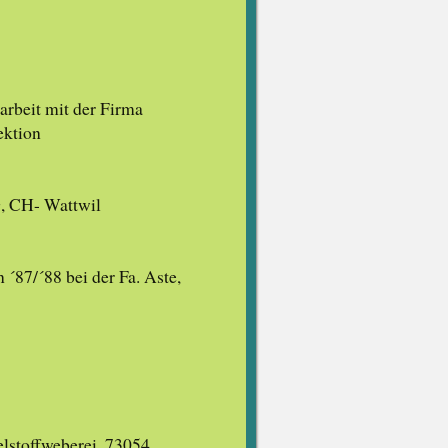
rbeit mit der Firma
ektion
G, CH- Wattwil
 ´87/´88 bei der Fa. Aste,
elstoffweberei, 73054