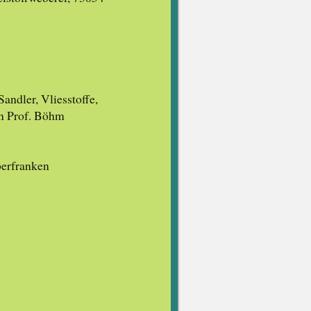
andler, Vliesstoffe,
rn Prof. Böhm
berfranken